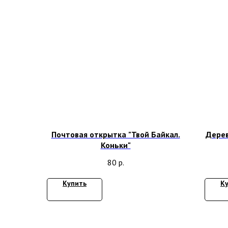
Почтовая открытка "Твой Байкал.
Дерев
Коньки"
80
р.
Купить
К