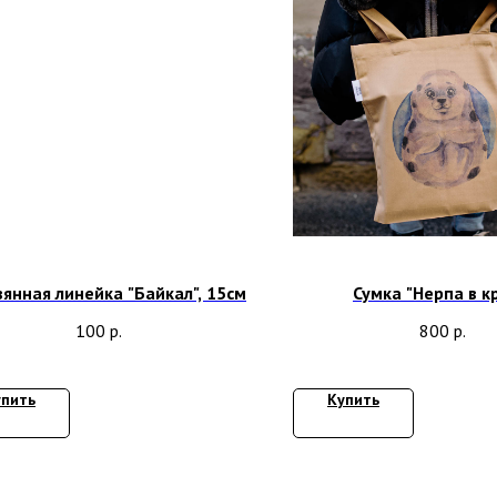
янная линейка "Байкал", 15см
Сумка "Нерпа в к
100
р.
800
р.
упить
Купить