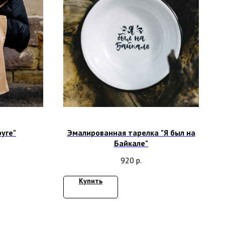
руге"
Эмалированная тарелка "Я был на
Байкале"
920
р.
Купить