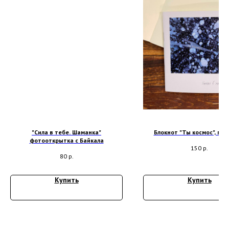
"Сила в тебе. Шаманка"
Блокнот "Ты космос", по
фотооткрытка с Байкала
150
р.
80
р.
Купить
Купить