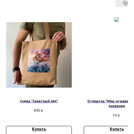
Сумка "Закатный лёд"
Открытка "Мир-отражение
полароид
800
р.
50
р.
Купить
Купить