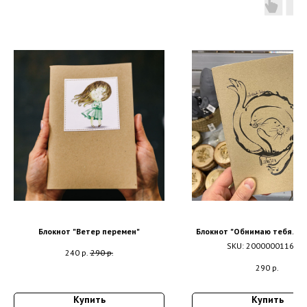
Блокнот "Ветер перемен"
Блокнот "Обнимаю тебя. Бай
SKU:
200000011681
240
р.
290
р.
290
р.
Купить
Купить