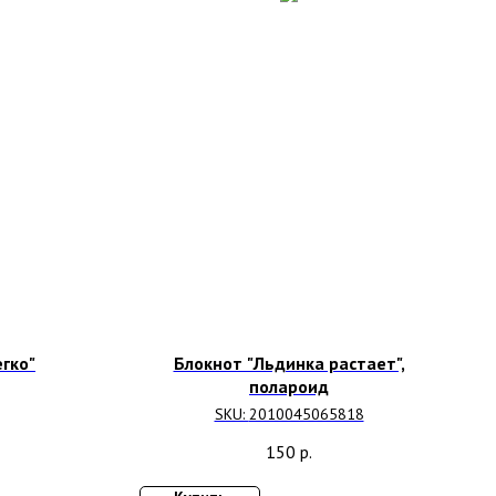
гко"
Блокнот "Льдинка растает",
полароид
SKU:
2010045065818
150
р.