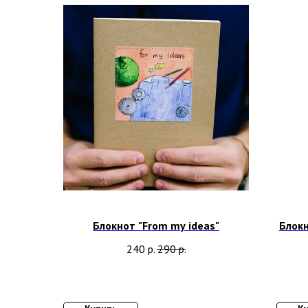
Блокнот "From my ideas"
Блок
240
р.
290
р.