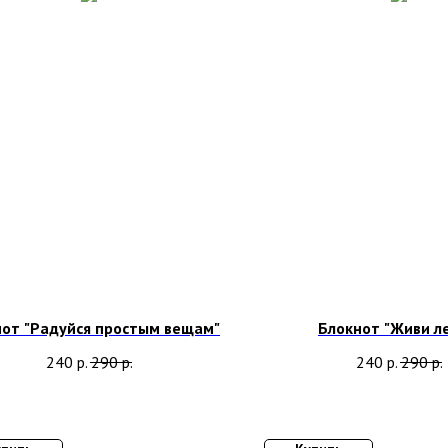
нот "Радуйся простым вещам"
Блокнот "Живи ле
240
р.
290
р.
240
р.
290
р.