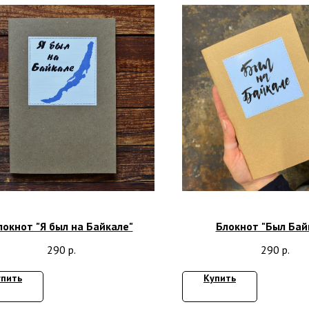
локнот "Я был на Байкале"
Блокнот "Был Бай
290
р.
290
р.
упить
Купить