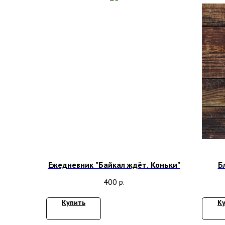
Ежедневник "Байкал ждёт. Коньки"
Б
400
р.
Купить
К