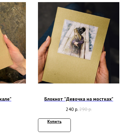
кале"
Блокнот "Девочка на мостках"
240
р.
290
р.
Купить