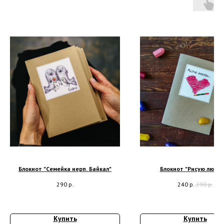
Блокнот "Семейка нерп. Байкал"
Блокнот "Рисую любов
290
р.
240
р.
290
р.
Купить
Купить