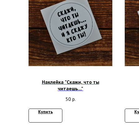
Наклейка "Скажи, что ты
читаешь..."
50
р.
Купить
К