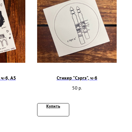
 ч-б, А5
Стикер "Сэргэ", ч-б
50
р.
Купить