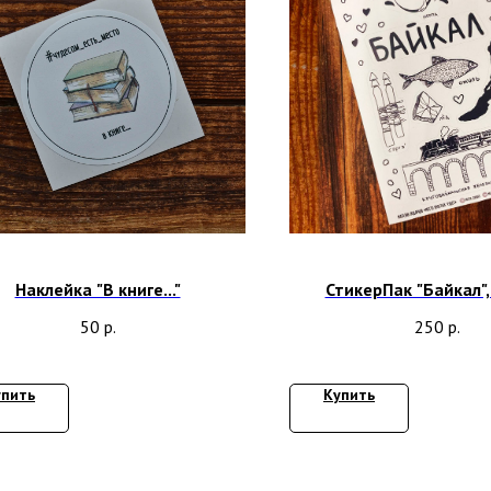
Наклейка "В книге..."
СтикерПак "Байкал",
50
р.
250
р.
упить
Купить